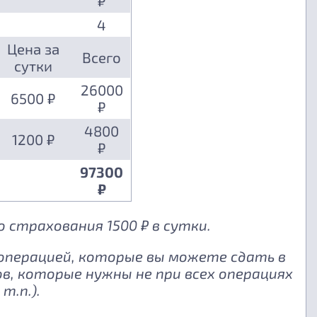
₽
4
Цена за
Всего
сутки
26000
6500 ₽
₽
4800
1200 ₽
₽
97300
₽
 страхования 1500 ₽ в сутки.
 операцией, которые вы можете сдать в
, которые нужны не при всех операциях
т.п.).