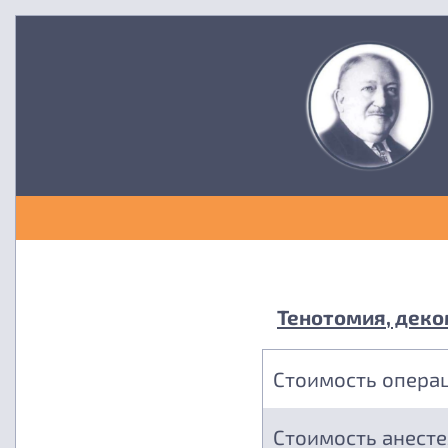
Тенотомия, деком
Стоимость опера
Стоимость анест