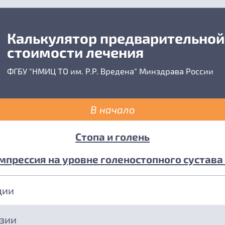
Калькулятор предварительной
стоимости лечения
ФГБУ "НМИЦ ТО им. Р.Р. Вредена" Минздрава России
В начало
Стопа и голень
прессия на уровне голеностопного сустава 
ции
езии