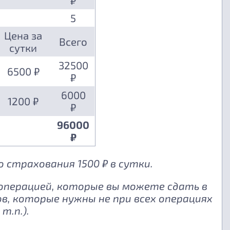
₽
5
Цена за
Всего
сутки
32500
6500 ₽
₽
6000
1200 ₽
₽
96000
₽
 страхования 1500 ₽ в сутки.
 операцией, которые вы можете сдать в
, которые нужны не при всех операциях
т.п.).