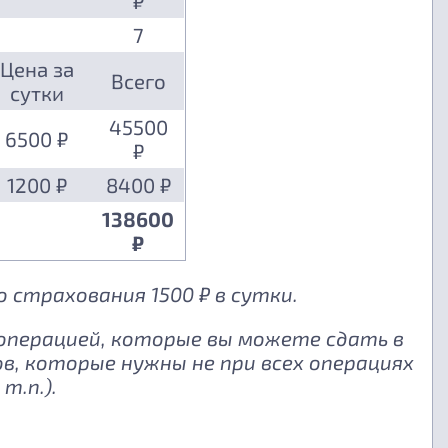
₽
7
Цена за
Всего
сутки
45500
6500 ₽
₽
1200 ₽
8400 ₽
138600
₽
 страхования 1500 ₽ в сутки.
 операцией, которые вы можете сдать в
, которые нужны не при всех операциях
т.п.).