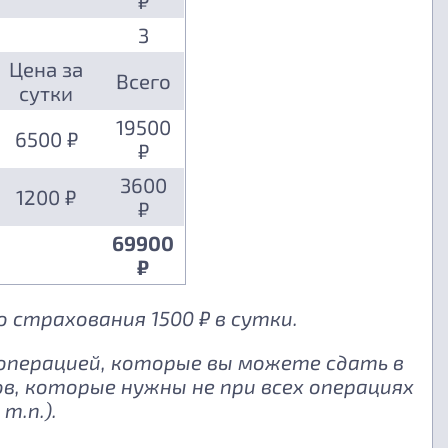
₽
3
Цена за
Всего
сутки
19500
6500 ₽
₽
3600
1200 ₽
₽
69900
₽
 страхования 1500 ₽ в сутки.
 операцией, которые вы можете сдать в
, которые нужны не при всех операциях
т.п.).