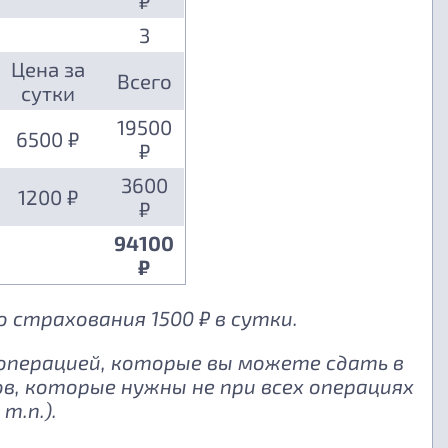
₽
3
Цена за
Всего
сутки
19500
6500 ₽
₽
3600
1200 ₽
₽
94100
₽
 страхования 1500 ₽ в сутки.
 операцией, которые вы можете сдать в
, которые нужны не при всех операциях
т.п.).