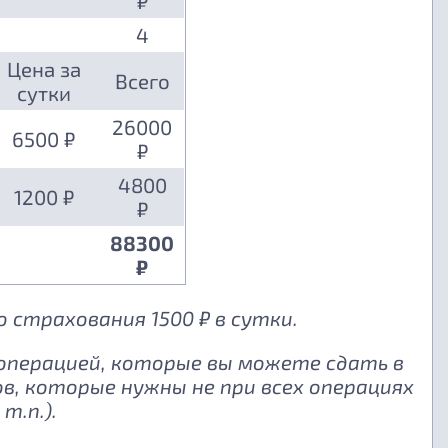
₽
4
Цена за
Всего
сутки
26000
6500 ₽
₽
4800
1200 ₽
₽
88300
₽
 страхования 1500 ₽ в сутки.
 операцией, которые вы можете сдать в
, которые нужны не при всех операциях
т.п.).