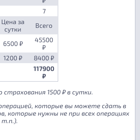
₽
7
Цена за
Всего
сутки
45500
6500 ₽
₽
1200 ₽
8400 ₽
117900
₽
 страхования 1500 ₽ в сутки.
 операцией, которые вы можете сдать в
, которые нужны не при всех операциях
т.п.).