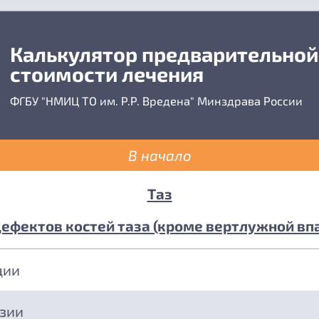
Калькулятор предварительной
стоимости лечения
ФГБУ "НМИЦ ТО им. Р.Р. Вредена" Минздрава России
В начало
Таз
ефектов костей таза (кроме вертлужной впа
ции
езии