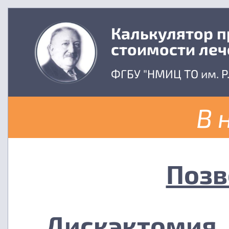
Калькулятор 
стоимости леч
ФГБУ "НМИЦ ТО им. Р
В 
Позв
Дискэктомия,