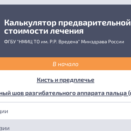
Калькулятор предварительной
стоимости лечения
ФГБУ "НМИЦ ТО им. Р.Р. Вредена" Минздрава России
В начало
Кисть и предплечье
ый шов разгибательного аппарата пальца (
ции
езии