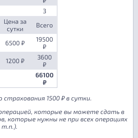
₽
3
Цена за
Всего
сутки
19500
6500 ₽
₽
3600
1200 ₽
₽
66100
₽
 страхования 1500 ₽ в сутки.
 операцией, которые вы можете сдать в
, которые нужны не при всех операциях
т.п.).