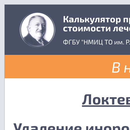
Калькулятор 
стоимости леч
ФГБУ "НМИЦ ТО им. Р
В 
Локте
Удаление иноро