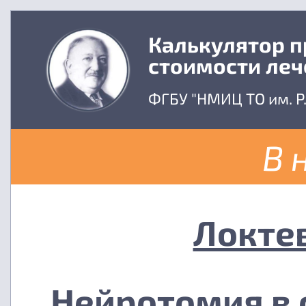
Калькулятор 
стоимости леч
ФГБУ "НМИЦ ТО им. Р
В 
Локте
Нейротомия в 