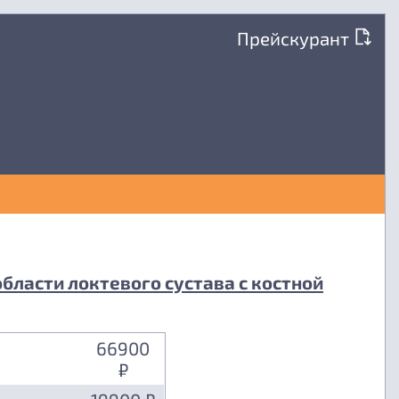
Прейскурант
бласти локтевого сустава с костной
66900
₽