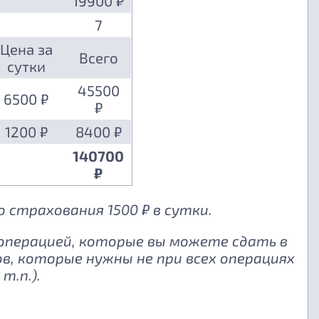
19900 ₽
7
Цена за
Всего
сутки
45500
6500 ₽
₽
1200 ₽
8400 ₽
140700
₽
 страхования 1500 ₽ в сутки.
 операцией, которые вы можете сдать в
, которые нужны не при всех операциях
т.п.).