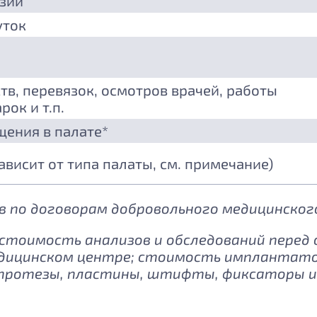
езии
уток
тв, перевязок, осмотров врачей, работы
рок и т.п.
щения в палате*
зависит от типа палаты, см. примечание)
 по договорам добровольного медицинского
: стоимость анализов и обследований перед
дицинском центре; стоимость имплантатов
протезы, пластины, штифты, фиксаторы и 