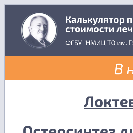
Калькулятор 
стоимости ле
ФГБУ "НМИЦ ТО им. Р
В 
Локте
Остеосинтез д