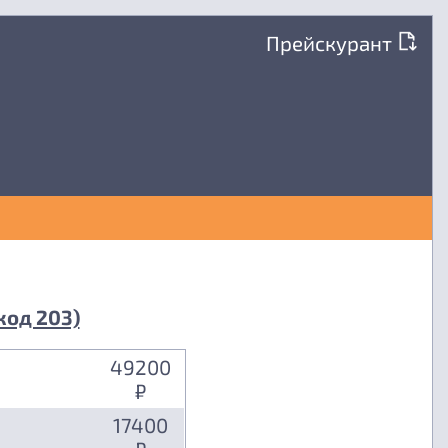
Прейскурант
код 203)
49200
₽
17400