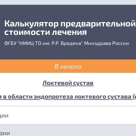
Калькулятор предварительной
стоимости лечения
ФГБУ "НМИЦ ТО им. Р.Р. Вредена" Минздрава России
В начало
Локтевой сустав
 в области эндопротеза локтевого сустава (
ции
езии