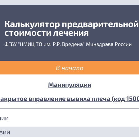
Калькулятор предварительной
стоимости лечения
ФГБУ "НМИЦ ТО им. Р.Р. Вредена" Минздрава России
В начало
Манипуляции
акрытое вправление вывиха плеча (код 150
ции
езии