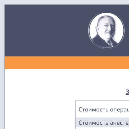
З
Стоимость опера
Стоимость анест