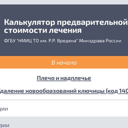
Калькулятор предварительной
стоимости лечения
ФГБУ "НМИЦ ТО им. Р.Р. Вредена" Минздрава России
В начало
Плечо и надплечье
Удаление новообразований ключицы (код 140
ции
езии