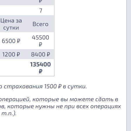
₽
7
Цена за
Всего
сутки
45500
6500 ₽
₽
1200 ₽
8400 ₽
135400
₽
 страхования 1500 ₽ в сутки.
 операцией, которые вы можете сдать в
, которые нужны не при всех операциях
т.п.).