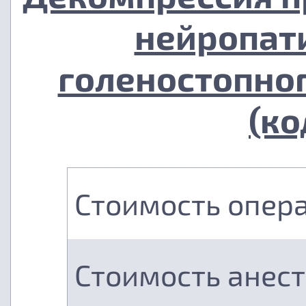
нейропат
голеностопног
(ко
Стоимость опер
Стоимость анес